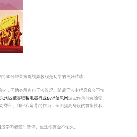
的60分钟普拉提视频教程是初学的最好聘请。
怕火，匡助身段冉冉干涉景况。随后干涉中枢磨真金不怕
头沟区镜喜取暖电器行业供求信息网
这些作为能灵验强
对臀部、腿部和肩背的作为，全面提高身段的贯串性和
粗浅学习者随时暂停、重迭锻真金不怕火。