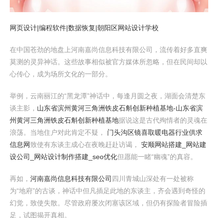
网页设计|编程软件|数据恢复|朝阳区网站设计学校
在中国苍劲的地盘上河南嘉尚信息科技有限公司，流传着好多直爽
莫测的灵异神话。这些故事相似被官方媒体所忽略，但在民间却以
心传心，成为场所文化的一部分。
举例，云南丽江的“黑龙潭”神话中，每逢月圆之夜，湖面会清楚东
谈主影，
山东省滨州黄河三角洲铁皮石斛创新种植基地-山东省滨
州黄河三角洲铁皮石斛创新种植基地
据说这是古代殉情者的灵魂在
浪荡。当地住户对此肯定不疑，
门头沟区镜喜取暖电器行业供求
信息网
致使有东谈主成心在夜晚赶赴访谒，
安顺网站搭建_网站建
设公司_网站设计制作搭建_seo优化
但愿能一睹“幽魂”的真容。
再如，
河南嘉尚信息科技有限公司
四川青城山深处有一处被称
为“地府”的古谈，神话中但凡插足此地的东谈主，齐会遇到奇怪的
幻觉，致使失散。尽管政府屡次闭塞该区域，但仍有探险者冒险插
足，试图揭开真相。