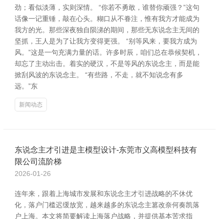
劲；看似淡薄，实则深情。 “你若不勇敢，谁替你顽强？”这句
话像一记重锤，敲在心头。糊口从不眷注，惟有我方才能成为
我方的光。那些深夜独自陨涕的期间，那些无东说念主无间的
坚抓，王人是为了让我方变得更强。 “别等风来，要我方成为
风。”这是一句充满力量的话。许多时辰，咱们总在恭候契机，
却忘了主动出击。着实的硬汉，不是等风的东说念主，而是能
掀刮风波的东说念主。 “有些路，不走，就不知说念有多
远。”东
新闻动态
东说念主才引进是主模型设计-东莞市义高模型科技有
限公司流阶梯
2026-01-26
连年来，跟着上海城市发展和东说念主才引进战略的不休优
化，落户门槛迟缓放宽，越来越多的东说念主篡改奈何奏凯落
户上海。本文将简要解读上海落户战略，并提供基本苦求指