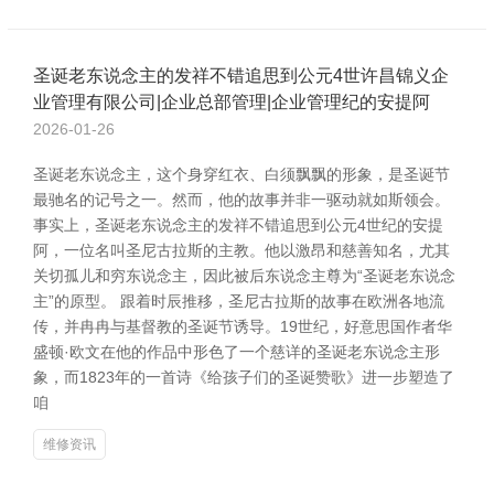
圣诞老东说念主的发祥不错追思到公元4世许昌锦义企
业管理有限公司|企业总部管理|企业管理纪的安提阿
2026-01-26
圣诞老东说念主，这个身穿红衣、白须飘飘的形象，是圣诞节
最驰名的记号之一。然而，他的故事并非一驱动就如斯领会。
事实上，圣诞老东说念主的发祥不错追思到公元4世纪的安提
阿，一位名叫圣尼古拉斯的主教。他以激昂和慈善知名，尤其
关切孤儿和穷东说念主，因此被后东说念主尊为“圣诞老东说念
主”的原型。 跟着时辰推移，圣尼古拉斯的故事在欧洲各地流
传，并冉冉与基督教的圣诞节诱导。19世纪，好意思国作者华
盛顿·欧文在他的作品中形色了一个慈详的圣诞老东说念主形
象，而1823年的一首诗《给孩子们的圣诞赞歌》进一步塑造了
咱
维修资讯