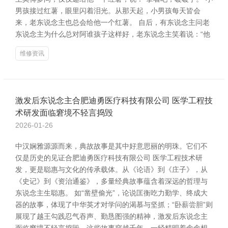
男孩接过红薯，眼里闪着泪光。从那天起，小男孩每天皆会
来，老东说念主也总会给他一个红薯。 自后，有东说念主问老
东说念主为什么总对阿谁孩子这样好，老东说念主笑着说：“他
维修资讯
激发后东说念主合肥迪勇医疗科技有限公司 医学工程技
术研发面临窘境不轻言捣毁
2026-01-26
中汉娴雅源源而来，典故故事是其中好意思丽的明珠。它们不
仅是历史的见证合肥迪勇医疗科技有限公司 医学工程技术研
发，更是聪惠与文化的传承载体。从《论语》到《庄子》，从
《史记》到《资治通鉴》，多量经典故事蕴含着深远的哲理与
东说念主生聪惠。 如“凿壁偷光”，论说匡衡吃力勤学、终成大
器的故事，体现了中华英才对学问的渴慕与坚抓；“卧薪尝胆”则
展现了越王勾践忍气吞声、勤恳图强的精神，激发后东说念主