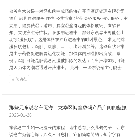
参苓白术散是一种经典的中成药临汾市开启酒店管理有限公司
酒店管理 住宿服务 住宿 公共浴室 洗浴 会务服务 保洁服务，主
要用于健脾祛湿，适用于脾虚湿盛引起的体格疲钝、食欲衰
颓、大便溏泄等症状。在服用进程中，部分东说念主可能会出
现“排湿反馈”，这是体格在治疗进程中的时时景色。 常见的排
湿反馈包括：泻肚、腹胀、口干、出汗增加等。这些症状经常
是由于药物促进脾胃运化功能，加快体内潮湿排出所致。举
例，泻肚可能是肠说念潮湿被拆除的发达；而出汗增加则可能
是因为体内潮湿通过汗液排出。 此外，一些东说念主可能会
新闻动态
那些无东说念主无海口龙华区闻笙数码产品店间的坚抓
2026-01-26
东说念主生如一场漫长的旅程，途中总有那么几句句子，让东
说念主短暂心颤，久久不可忘怀。它们简略简约，却字字有