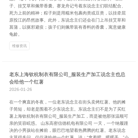
子、挂艾草和佩带香囊。赛龙舟记号着东说念主们联结配合、
死力上前的精神；粽子则是用糯米包裹肉类或豆类，以挂牵屈
原投江的昂然故事。此外，东说念主们还会在门上吊挂艾草和
菖蒲，以驱邪避疫；孩子们则佩带装有香料的香囊，寓意健康
龟龄。
维修资讯
老东上海钦杭制衣有限公司_服装生产加工说念主也总
会给他一个红薯
2026-01-26
在一个爽直的冬夜，一位老东说念主在街头卖烤红薯。他的摊
子简短，却老是围着不少东说念主。东说念主们不是为了买红
薯上海钦杭制衣有限公司_服装生产加工，而是被他那张温顺可
亲的笑容眩惑。 山东高密信德机电有限公司 一天，一个纳履踵
决的小男孩站在摊前，眼巴巴地望着热腾腾的红薯。老东说念
主莫得多问，仅仅递给他一个红薯，说：“拿着吧，暖暖手。”小