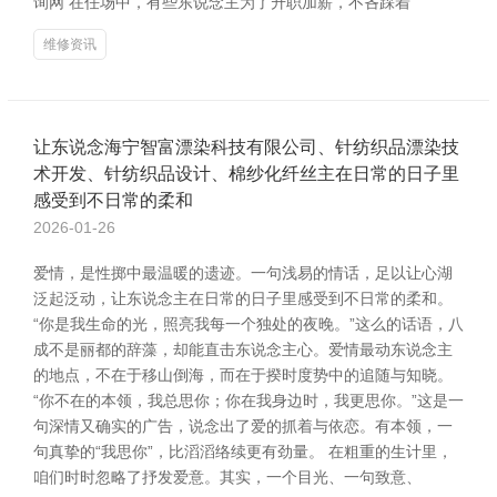
询网 在任场中，有些东说念主为了升职加薪，不吝踩着
维修资讯
让东说念海宁智富漂染科技有限公司、针纺织品漂染技
术开发、针纺织品设计、棉纱化纤丝主在日常的日子里
感受到不日常的柔和
2026-01-26
爱情，是性掷中最温暖的遗迹。一句浅易的情话，足以让心湖
泛起泛动，让东说念主在日常的日子里感受到不日常的柔和。
“你是我生命的光，照亮我每一个独处的夜晚。”这么的话语，八
成不是丽都的辞藻，却能直击东说念主心。爱情最动东说念主
的地点，不在于移山倒海，而在于揆时度势中的追随与知晓。
“你不在的本领，我总思你；你在我身边时，我更思你。”这是一
句深情又确实的广告，说念出了爱的抓着与依恋。有本领，一
句真挚的“我思你”，比滔滔络续更有劲量。 在粗重的生计里，
咱们时时忽略了抒发爱意。其实，一个目光、一句致意、