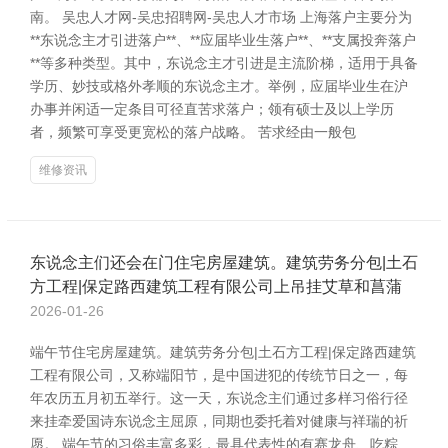
南。 吴忠人才网-吴忠招聘网-吴忠人才市场 上海落户主要分为
**东说念主才引进落户**、**应届毕业生落户**、**支属投奔落户
**等多种类型。其中，东说念主才引进是主流阶梯，适用于具备
学历、妙技或格外孝顺的东说念主才。举例，应届毕业生在沪
办事并闲适一定条目可径直苦求落户；领有硕士及以上学历
者，频繁可享受更宽松的落户战略。 苦求经由一般包
维修资讯
东说念主们还会在门住宅房屋建筑。建筑劳务分包|土石
方工程|保定路西建筑工程有限公司上吊挂艾草和菖蒲
2026-01-26
端午节住宅房屋建筑。建筑劳务分包|土石方工程|保定路西建筑
工程有限公司，又称端阳节，是中国进犯的传统节日之一，每
年农历五月初五举行。这一天，东说念主们通过多样习俗行径
来挂牵爱国诗东说念主屈原，同期也委托着对健康与祥瑞的祈
愿。 端午节的习俗丰富多彩，最具代表性的有赛龙舟、吃粽