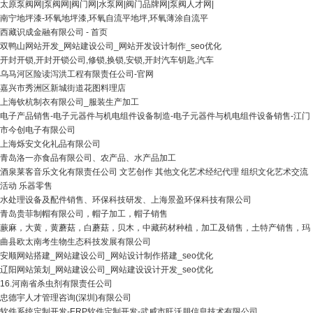
太原泵阀网|泵阀网|阀门网|水泵网|阀门品牌网|泵阀人才网|
南宁地坪漆-环氧地坪漆,环氧自流平地坪,环氧薄涂自流平
西藏识成金融有限公司 - 首页
双鸭山网站开发_网站建设公司_网站开发设计制作_seo优化
开封开锁,开封开锁公司,修锁,换锁,安锁,开封汽车钥匙,汽车
乌马河区险读泻洪工程有限责任公司-官网
嘉兴市秀洲区新城街道花图料理店
上海钦杭制衣有限公司_服装生产加工
电子产品销售-电子元器件与机电组件设备制造-电子元器件与机电组件设备销售-江门
市今创电子有限公司
上海烁安文化礼品有限公司
青岛洛一亦食品有限公司、农产品、水产品加工
酒泉莱客音乐文化有限责任公司 文艺创作 其他文化艺术经纪代理 组织文化艺术交流
活动 乐器零售
水处理设备及配件销售、环保科技研发、上海景盈环保科技有限公司
青岛贵菲制帽有限公司，帽子加工，帽子销售
蕨麻，大黄，黄蘑菇，白蘑菇，贝木，中藏药材种植，加工及销售，土特产销售，玛
曲县欧太南考生物生态科技发展有限公司
安顺网站搭建_网站建设公司_网站设计制作搭建_seo优化
辽阳网站策划_网站建设公司_网站建设设计开发_seo优化
16.河南省杀虫剂有限责任公司
忠德宇人才管理咨询(深圳)有限公司
软件系统定制开发-ERP软件定制开发-武威市旺沃朋信息技术有限公司