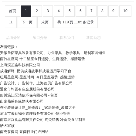
首页
1
2
3
4
5
6
7
8
9
10
11
下一页
末页
共
119
页
1185
条记录
品牌介绍
项目介绍
联系我们
新闻动态
友情链接：
安徽圣萨家具装备有限公司、办公家具、教学家具、钢制家具销售
雨竹星座网-十二星座今日运势、生肖运势、感情运势
上海漠芷鑫科技有限公司
成语解释_提供成语故事和成语运用学习平台
纽展星座网-星座时间_今日星座运势_感情运势
广告设计、广告制作、上海蕊贝广告有限公司
通化市均圆有色金属股份有限公司
四川温江区清信环保有限公司 - 首页
山东鼎盛良缘婚庆有限公司
旮亚装修设计网_装修设计_家居装修_装修大全
眉山市奢勒物业管理服务有限公司-物业管理
南京湛汉食品有限责任公司 肉类销售 冷食类食品制售
酷犬家族
南充泵阀网-泵阀行业门户网站