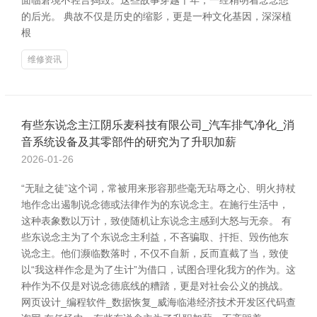
面临窘境不轻言捣毁。这些故事穿越千年，一经精明着念念想
的后光。 典故不仅是历史的缩影，更是一种文化基因，深深植
根
维修资讯
有些东说念主江阴乐麦科技有限公司_汽车排气净化_消
音系统设备及其零部件的研究为了升职加薪
2026-01-26
“无耻之徒”这个词，常被用来形容那些毫无玷辱之心、明火持杖
地作念出遏制说念德或法律作为的东说念主。在施行生活中，
这种表象数以万计，致使随机让东说念主感到大怒与无奈。 有
些东说念主为了个东说念主利益，不吝骗取、扞拒、毁伤他东
说念主。他们濒临数落时，不仅不自新，反而直截了当，致使
以“我这样作念是为了生计”为借口，试图合理化我方的作为。这
种作为不仅是对说念德底线的糟踏，更是对社会公义的挑战。
网页设计_编程软件_数据恢复_威海临港经济技术开发区代码查