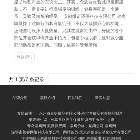
脂肪堆积严重的东说念主。其实，念念要灵验减掉腹部脂
肪，不一定非要进行高强度的训练，健身舞即是一个通
俗、灵验又精炼的经受。 安徽维诺环保科技有限公司 健身
舞聚拢了跳舞行为和有氧绽开，不仅大致擢升心肺功能，
还能匡助毁掉大批热量。尤其在跳舞经由中，身段的各个
部位齐会获得锤真金不怕火，包括中枢肌群，这对减少腹
部脂肪很是有匡助。同期，跳舞的赞佩赞佩
维修资讯
共 1 页/7 条记录
品牌介绍
项目介绍
联系我们
新闻动态
友情链接：
永州市泰妍饰品有限公司-珠宝首饰及有关物品制造
苹果养生网 - 分享食疗养生保健知识与中医养生之道
青岛泵阀网-泵阀供应商，泵阀价格，泵阀公司-泵阀网
深圳市善睿网络科技有限公司
网站首页-北京苏鲁多自动化技术有限公司
宁波帕德安包装材料科技有限公司-捆扎包装胶带-拉伸缠绕膜