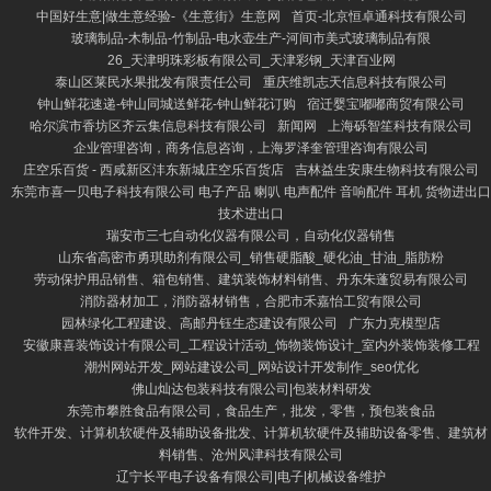
中国好生意|做生意经验-《生意街》生意网
首页-北京恒卓通科技有限公司
玻璃制品-木制品-竹制品-电水壶生产-河间市美式玻璃制品有限
26_天津明珠彩板有限公司_天津彩钢_天津百业网
泰山区莱民水果批发有限责任公司
重庆维凯志天信息科技有限公司
钟山鲜花速递-钟山同城送鲜花-钟山鲜花订购
宿迁婴宝嘟嘟商贸有限公司
哈尔滨市香坊区齐云集信息科技有限公司
新闻网
上海砾智笙科技有限公司
企业管理咨询，商务信息咨询，上海罗泽奎管理咨询有限公司
庄空乐百货 - 西咸新区沣东新城庄空乐百货店
吉林益生安康生物科技有限公司
东莞市喜一贝电子科技有限公司 电子产品 喇叭 电声配件 音响配件 耳机 货物进出口
技术进出口
瑞安市三七自动化仪器有限公司，自动化仪器销售
山东省高密市勇琪助剂有限公司_销售硬脂酸_硬化油_甘油_脂肪粉
劳动保护用品销售、箱包销售、建筑装饰材料销售、丹东朱蓬贸易有限公司
消防器材加工，消防器材销售，合肥市禾嘉怡工贸有限公司
园林绿化工程建设、高邮丹钰生态建设有限公司
广东力克模型店
安徽康喜装饰设计有限公司_工程设计活动_饰物装饰设计_室内外装饰装修工程
潮州网站开发_网站建设公司_网站设计开发制作_seo优化
佛山灿达包装科技有限公司|包装材料研发
东莞市攀胜食品有限公司，食品生产，批发，零售，预包装食品
软件开发、计算机软硬件及辅助设备批发、计算机软硬件及辅助设备零售、建筑材
料销售、沧州风津科技有限公司
辽宁长平电子设备有限公司|电子|机械设备维护