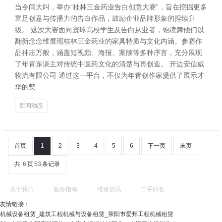
当令间大叫，举办“桂林三金药业告白创意大赛”，旨在挖掘更多
富足创意与传播力的告白作品，鼓励企业品牌形象的捏续升
级。 这次大赛面向寰球高校学生及告白从业者，饱读舞他们以
翻新念念维展现桂林三金药业的家具特质与文化内涵。参赛作
品神志万般，涵盖短视频、海报、案牍等多种序言，充分展现
了年青东谈主对传统中医药文化的清楚与再创造。 开边安信威
物流有限公司 通过这一平台，不仅为年青创作家提供了展示才
华的契
新闻动态
首页
1
2
3
4
5
6
下一页
末页
共
6
页
53
条记录
关于我们
服务指南
维修资讯
二手回收
友情链接：
机械设备租赁_建筑工程机械与设备租赁_荥阳市爱邦工程机械租赁