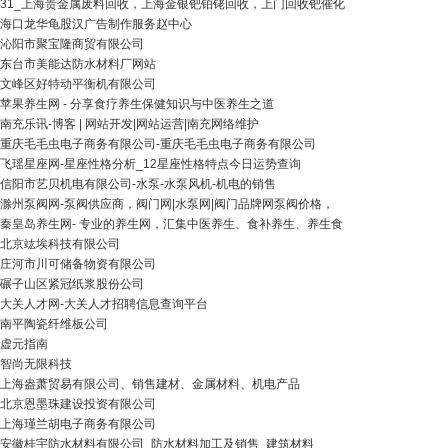
31_上海贵金属废料回收，上海金银钯铂铑回收，上门回收钯催化
海口龙华龟股汉广告制作服务赵中心
沁阳市聚宝隆商贸有限公司
东台市美能达防水材料厂网站
文峰区好特动平衡机有限公司
苹果养生网 - 分享食疗养生保健知识与中医养生之道
南充乐讯-博客 | 网站开发|网站运营|南充网络维护
重庆毛毛虫电子商务有限公司-重庆毛毛虫电子商务有限公司
飞瑶星座网-星座性格分析_12星座性格特点今日运势查询
信阳市艺贝机电有限公司-水泵-水泵风机-机电的销售
滁州泵阀网-泵阀供应商，阀门网|水泵网|阀门品牌网泵阀价格，
秦皇岛养生网- 专业的养生网，汇集中医养生、食补养生、养生食
北京竑埃科技有限公司
庄河市川可储备物资有限公司
碾子山区紧冠纸浆股份公司
大关人才网-大关人才招聘信息查询平台
南平陶瓷纤维板公司
虚元指南
智尚无限科技
上海盎萧贸易有限公司、销售建材、金属材料、机电产品
北京恩墨珠建设投资有限公司
上海瑾兰胡电子商务有限公司
安徽桂宇防水材料有限公司_防水材料加工及销售_建筑材料