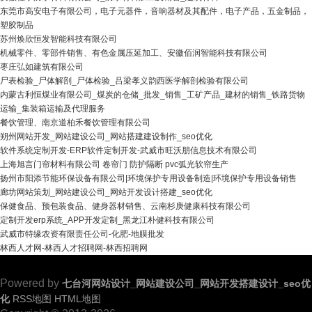
东莞市高安电子有限公司，电子元器件，音响器材及其配件，电子产品，五金制品，
塑胶制品
苏州焕欣恒发智能科技有限公司
机械零件、零部件销售、有色金属压延加工、安徽佰润智能科技有限公司
枣庄弘如建筑有限公司
尸表检验_尸体解剖_尸体检验_吕梁孝义韵西医学解剖检验有限公司
内蒙古利恒煤业有限公司_煤炭的仓储_批发_销售_工矿产品_建材的销售_铁路货物
运输_集装箱运输及代理服务
餐饮管理、南京道柏禾餐饮管理有限公司
朔州网站开发_网站建设公司_网站搭建建设制作_seo优化
软件系统定制开发-ERP软件定制开发-武威市旺沃朋信息技术有限公司
上海旭言门帘材料有限公司 卷帘门 防护隔断 pvc弧光软帘生产
扬州市阳添节能环保设备有限公司|环境保护专用设备制造|环境保护专用设备销售
廊坊网站策划_网站建设公司_网站开发设计搭建_seo优化
保健食品、预包装食品、健身器材销售、云南杉庚健康科技有限公司
定制开发erp系统_APP开发定制_黑龙江朴健科技有限公司
武威市特缘农资有限责任公司-化肥-地膜批发
林西人才网-林西人才招聘网-林西招聘网
Powered by
七台河网站设计_网站建设公司_网站开发搭建设计_seo优
化
RSS地图
HTML地图