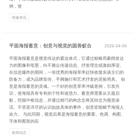
例，使
维修资讯
平面海报蓄意：创意与视觉的圆善蚁合
2026-04-06
平面海报蓄意是视觉传达的紧迫体式，它通过粗略而豪阔发达
力的图像和笔墨，向不雅众传递信息、抒发理念或激励厚谊。
在信息爆炸的期间，一张优秀的海报草率赶快收拢东谈主们的
防备力，成为品牌宣传、手脚施行和艺术抒发的灵验用具。 创
意是海报蓄意的灵魂。一个好的创意草率冲破老例，引发共
识，使海报具有专有的个性和迷惑力。蓄意师需要从主题启
航，挖掘中枢信息，并通过精巧的构念念将其转念为视觉谈
话。不管是详尽的认识如故具体的事件，创意皆能赋予海报人
命力。 与此同期，视觉后果是海报蓄意的重要。色调、构图、
字体和图形的应
新闻动态