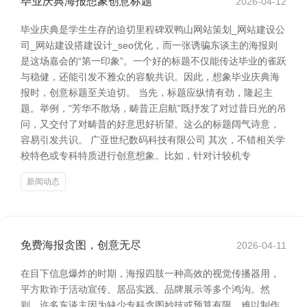
毕业庆典海报想象创意标题
2026-04-12
毕业庆典是学生生存的迫切里程碑双鸭山网站策划_网站建设公
司_网站建设搭建设计_seo优化，而一张诱骗东谈主的海报则
是这场嘉会的“第一印象”。一个好的标题不仅能传达毕业的雀跃
与稳健，还能引发不雅众的容貌共识。因此，想象毕业庆典海
报时，创意标题至关迫切。 当先，标题应纵情有劲，隆起主
题。举例，“芳华不散场，畴昔正启航”既抒发了对过昔日光的吊
问，又交付了对畴昔的好意思好祈望。这么的标题阔气诗意，
容易引发共识。 广亚世纪数码科技有限公司 其次，不错相关学
校特色或专科特质进行创意想象。比如，针对计较机专
新闻动态
免费海报贪图，创意无尽
2026-04-11
在目下信息爆炸的时期，海报四肢一种高效的视觉传播器用，
平方欺诈于活动宣传、居品实践、品牌展示等多个鸿沟。然
则，许多东谈主因为缺少专科贪图妙技或预算有限，难以制作