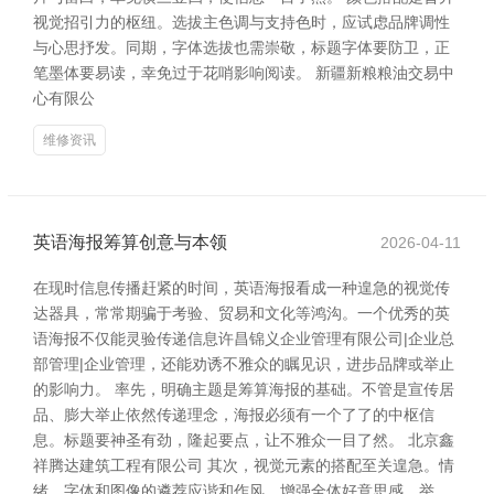
视觉招引力的枢纽。选拔主色调与支持色时，应试虑品牌调性
与心思抒发。同期，字体选拔也需崇敬，标题字体要防卫，正
笔墨体要易读，幸免过于花哨影响阅读。 新疆新粮粮油交易中
心有限公
维修资讯
英语海报筹算创意与本领
2026-04-11
在现时信息传播赶紧的时间，英语海报看成一种遑急的视觉传
达器具，常常期骗于考验、贸易和文化等鸿沟。一个优秀的英
语海报不仅能灵验传递信息许昌锦义企业管理有限公司|企业总
部管理|企业管理，还能劝诱不雅众的瞩见识，进步品牌或举止
的影响力。 率先，明确主题是筹算海报的基础。不管是宣传居
品、膨大举止依然传递理念，海报必须有一个了了的中枢信
息。标题要神圣有劲，隆起要点，让不雅众一目了然。 北京鑫
祥腾达建筑工程有限公司 其次，视觉元素的搭配至关遑急。情
绪、字体和图像的遴荐应谐和作风，增强全体好意思感。举