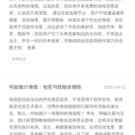
出高质料的海报。运道的是，现在有许多免费的海报贪图器
用，让创意不再受限。 通过在线贪图平台，用户不错邋遢遴荐
模板、添加翰墨、图片和图标，快速生成个性化的海报。这些
器用不仅操作浅显，况且提供了丰富的素材库，包括字体、配
景、图标等，匡助用户完了从构意象制品的全历程。不管是企
业主、学生一经目田奇迹家，齐能借助这些器用耕作我方的贪
图才智。 更垂
新闻动态
何如诡计海报：创意与技能全领悟
2026-04-11
海报是信息传达的抨击视觉器具，不管是用于算作宣传、家具
践诺也曾艺术展示，优秀的海报都能招引眼球并灵验传递信
息。那么，何如诡计一张顺利的海报呢？ 率先，明确主题与见
识。诡计前需明晰海报的中枢信息和受众群体，这将决定整躯
壳调与执行布局。其次，构图要摧毁有劲。合理安排笔墨、图
片与留白，幸免横三竖四，使信息一目了然。 颜色搭配是晋升