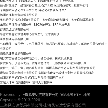
松原网站设计_网站建设公司_网站搭建制作设计_seo优化
住宅房屋建筑。建筑劳务分包|土石方工程|保定路西建筑工程有限公司
东莞神戴自动化设备有限公司|自动化设备及配件生产
扬州市邓邦涂装机械有限公司
奥然丹信息技术(上海)有限公司、购物商城的定制开发、购物商城系统销售
东莞市胡律科技有限公司_B2C系统开发_ERP系统开发
苏州忠诚运输有限公司
平凉市奢斐艺术培训中心有限公司_艺术类培训
重庆桔涵电器有限公司
气动元件，液压元件，电子元器件，液压和气压动力机械研发，乐清市笑盟气动科技
有限公司
南通凯弗莱贸易有限公司
瑞安市雯善橡塑机械有限公司、橡塑机械、橡胶机械制造
保健食品、预包装食品、健身器材销售、云南杉庚健康科技有限公司
黄粉虫，蝎子，鱼，鸡养殖与销售，城固县畅古生态农业发展有限责任公司
诸城宣爱风光电科技有限公司 太阳能光伏发电设计与安装 太阳能技术研发
咸阳泵阀网|阀门|水泵|阀门品牌|泵阀行情|阀门交易
黎城人才网_黎城招聘网_黎城人才招聘网
Powered by
上海风安达贸易有限公司
RSS地图
HTML地图
Copyright
© 2013-2026
上海风安达贸易有限公司-上海风安达贸易有限公司