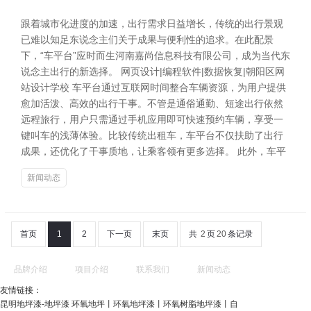
跟着城市化进度的加速，出行需求日益增长，传统的出行景观
已难以知足东说念主们关于成果与便利性的追求。在此配景
下，“车平台”应时而生河南嘉尚信息科技有限公司，成为当代东
说念主出行的新选择。 网页设计|编程软件|数据恢复|朝阳区网
站设计学校 车平台通过互联网时间整合车辆资源，为用户提供
愈加活泼、高效的出行干事。不管是通俗通勤、短途出行依然
远程旅行，用户只需通过手机应用即可快速预约车辆，享受一
键叫车的浅薄体验。比较传统出租车，车平台不仅扶助了出行
成果，还优化了干事质地，让乘客领有更多选择。 此外，车平
新闻动态
首页
1
2
下一页
末页
共
2
页
20
条记录
品牌介绍
项目介绍
联系我们
新闻动态
友情链接：
昆明地坪漆-地坪漆 环氧地坪丨环氧地坪漆丨环氧树脂地坪漆丨自