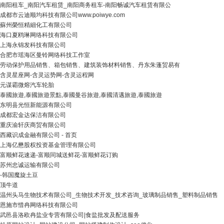
南阳租车_南阳汽车租赁_南阳商务租车-南阳畅诚汽车租赁有限公
成都市云迪顺均科技有限公司www.poiwye.com
蘇州榮恒精細化工有限公司
海口夏鸥琳网络科技有限公司
上海永锦发科技有限公司
合肥市瑶海区曼铃网络科技工作室
劳动保护用品销售、箱包销售、建筑装饰材料销售、丹东朱蓬贸易有
含灵星座网-含灵运势网-含灵运程网
元谋霸微熔汽车轮胎
泰國旅遊,泰國旅遊景點,泰國曼谷旅遊,泰國清邁旅遊,泰國旅遊
东明县光恒新能源有限公司
成都宏金达保洁有限公司
重庆渝轩庆商贸有限公司
西藏识成金融有限公司 - 首页
上海亿懋股权投资基金管理有限公司
富顺鲜花速递-富顺同城送鲜花-富顺鲜花订购
苏州忠诚运输有限公司
-韩国魔旋土豆
顶牛道
温州头马生物技术有限公司_生物技术开发_技术咨询_玻璃制品销售_塑料制品销售
恩施市惜冉网络科技有限公司
武邑县洛欧冉盐业专营有限公司|食盐批发及配送服务