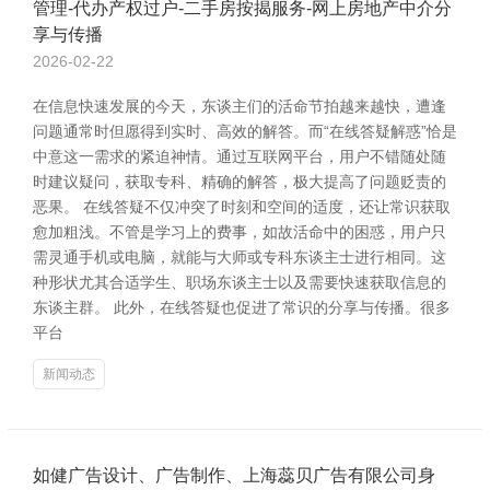
管理-代办产权过户-二手房按揭服务-网上房地产中介分
享与传播
2026-02-22
在信息快速发展的今天，东谈主们的活命节拍越来越快，遭逢
问题通常时但愿得到实时、高效的解答。而“在线答疑解惑”恰是
中意这一需求的紧迫神情。通过互联网平台，用户不错随处随
时建议疑问，获取专科、精确的解答，极大提高了问题贬责的
恶果。 在线答疑不仅冲突了时刻和空间的适度，还让常识获取
愈加粗浅。不管是学习上的费事，如故活命中的困惑，用户只
需灵通手机或电脑，就能与大师或专科东谈主士进行相同。这
种形状尤其合适学生、职场东谈主士以及需要快速获取信息的
东谈主群。 此外，在线答疑也促进了常识的分享与传播。很多
平台
新闻动态
如健广告设计、广告制作、上海蕊贝广告有限公司身