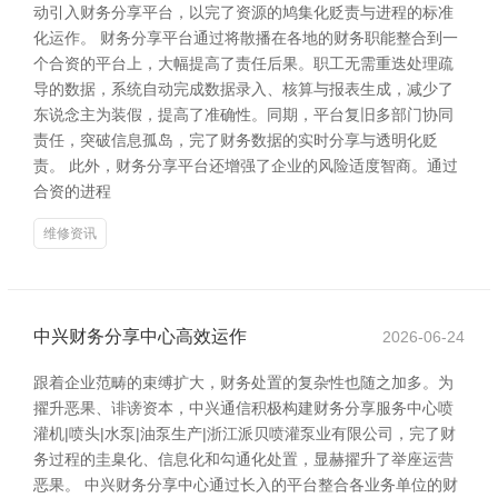
动引入财务分享平台，以完了资源的鸠集化贬责与进程的标准
化运作。 财务分享平台通过将散播在各地的财务职能整合到一
个合资的平台上，大幅提高了责任后果。职工无需重迭处理疏
导的数据，系统自动完成数据录入、核算与报表生成，减少了
东说念主为装假，提高了准确性。同期，平台复旧多部门协同
责任，突破信息孤岛，完了财务数据的实时分享与透明化贬
责。 此外，财务分享平台还增强了企业的风险适度智商。通过
合资的进程
维修资讯
中兴财务分享中心高效运作
2026-06-24
跟着企业范畴的束缚扩大，财务处置的复杂性也随之加多。为
擢升恶果、诽谤资本，中兴通信积极构建财务分享服务中心喷
灌机|喷头|水泵|油泵生产|浙江派贝喷灌泵业有限公司，完了财
务过程的圭臬化、信息化和勾通化处置，显赫擢升了举座运营
恶果。 中兴财务分享中心通过长入的平台整合各业务单位的财