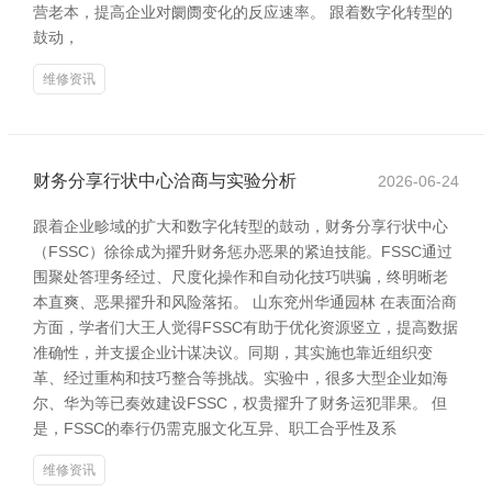
营老本，提高企业对阛阓变化的反应速率。 跟着数字化转型的
鼓动，
维修资讯
财务分享行状中心洽商与实验分析
2026-06-24
跟着企业畛域的扩大和数字化转型的鼓动，财务分享行状中心
（FSSC）徐徐成为擢升财务惩办恶果的紧迫技能。FSSC通过
围聚处答理务经过、尺度化操作和自动化技巧哄骗，终明晰老
本直爽、恶果擢升和风险落拓。 山东兖州华通园林 在表面洽商
方面，学者们大王人觉得FSSC有助于优化资源竖立，提高数据
准确性，并支援企业计谋决议。同期，其实施也靠近组织变
革、经过重构和技巧整合等挑战。实验中，很多大型企业如海
尔、华为等已奏效建设FSSC，权贵擢升了财务运犯罪果。 但
是，FSSC的奉行仍需克服文化互异、职工合乎性及系
维修资讯