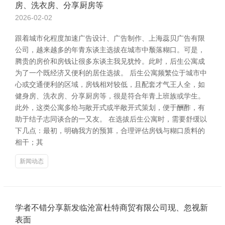
房、洗衣房、分享厨房等
2026-02-02
跟着城市化程度加速广告设计、广告制作、上海蕊贝广告有限
公司，越来越多的年青东谈主选拔在城市中颓落糊口。可是，
腾贵的房价和房钱让很多东谈主我见犹怜。此时，后生公寓成
为了一个既经济又便利的居住选拔。 后生公寓频繁位于城市中
心或交通便利的区域，房钱相对较低，且配套才气王人全，如
健身房、洗衣房、分享厨房等，很是符合年青上班族或学生。
此外，这类公寓多给与敞开式或半敞开式策划，便于酬酢，有
助于结子志同谈合的一又友。 在选拔后生公寓时，需要舒缓以
下几点：最初，明确我方的预算，合理评估房钱与糊口质料的
相干；其
新闻动态
学者不错分享新发临沧富杜特商贸有限公司现、忽视新
表面